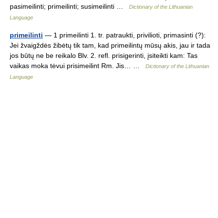
pasimeilinti; primeilinti; susimeilinti …
Dictionary of the Lithuanian
Language
primeilinti
— 1 primeilinti 1. tr. patraukti, privilioti, primasinti (?):
Jei žvaigždės žibėtų tik tam, kad primeilintų mūsų akis, jau ir tada
jos būtų ne be reikalo Blv. 2. refl. prisigerinti, įsiteikti kam: Tas
vaikas moka tėvui prisimeilint Rm. Jis… …
Dictionary of the Lithuanian
Language