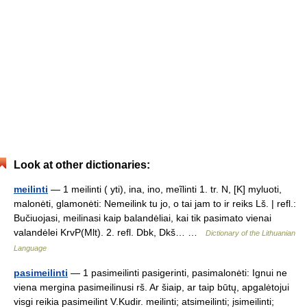
Look at other dictionaries:
meilinti
— 1 meilinti ( yti), ina, ino, meĩlinti 1. tr. N, [K] myluoti,
malonėti, glamonėti: Nemeilink tu jo, o tai jam to ir reiks Lš. | refl.:
Bučiuojasi, meilinasi kaip balandėliai, kai tik pasimato vienai
valandėlei KrvP(Mlt). 2. refl. Dbk, Dkš… …
Dictionary of the Lithuanian
Language
pasimeilinti
— 1 pasimeilinti pasigerinti, pasimalonėti: Ignui ne
viena mergina pasimeilinusi rš. Ar šiaip, ar taip būtų, apgalėtojui
visgi reikia pasimeilint V.Kudir. meilinti; atsimeilinti; įsimeilinti;