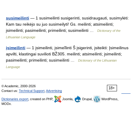
susimeilinti
— 1 susimeilinti susigerinti, susidraugauti, susimylėti:
Kam tau reikėjo su juo susimeilyti! Gs. meilinti; atsimeilinti;
įsimeilinti; pasimeilinti; primeilinti; susimeilinti …
Dictionary of the
Lithuanian Language
įsimeilinti
— 1 įsimeilinti, įsimeĩlinti Š įsigerinti, įsiteikti: Įsimeilinus
apvilti, klastingai suvilioti BŽ305. meilinti; atsimeilinti; įsimeilinti;
pasimeilinti; primeilinti; susimeilinti …
Dictionary of the Lithuanian
Language
© Academic, 2000-2026
18+
Contact us:
Technical Support
,
Advertising
Dictionaries export
, created on PHP,
Joomla,
Drupal,
WordPress,
MODx.