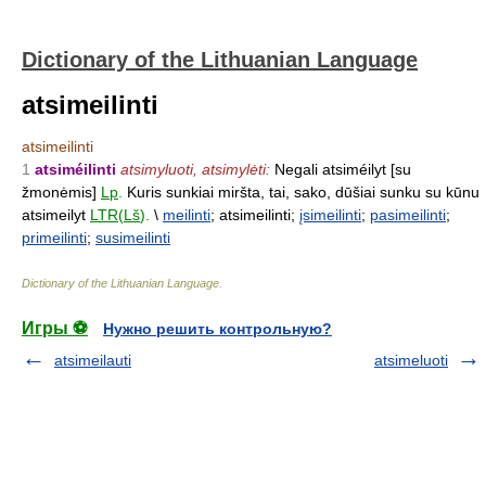
Dictionary of the Lithuanian Language
atsimeilinti
atsimeilinti
1
atsiméilinti
atsimyluoti, atsimylėti:
Negali atsiméilyt [su
žmonėmis]
Lp
.
Kuris sunkiai miršta, tai, sako, dūšiai sunku su kūnu
atsimeilyt
LTR
(
Lš
).
\
meilinti
; atsimeilinti;
įsimeilinti
;
pasimeilinti
;
primeilinti
;
susimeilinti
Dictionary of the Lithuanian Language
.
Игры ⚽
Нужно решить контрольную?
atsimeilauti
atsimeluoti